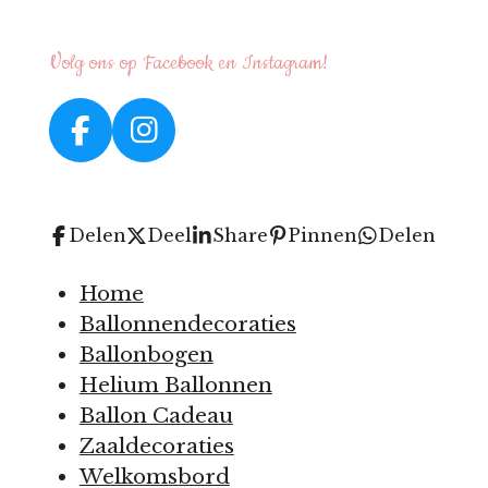
Volg ons op Facebook en Instagram!
F
I
a
n
c
s
e
t
Delen
Deel
Share
Pinnen
Delen
b
a
o
g
Home
o
r
Ballonnendecoraties
k
a
Ballonbogen
m
Helium Ballonnen
Ballon Cadeau
Zaaldecoraties
Welkomsbord