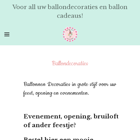
Voor all uw ballondecoraties en ballon
Ga
cadeaus!
direct
naar
de
hoofdinhoud
Ballondecoraties
Ballonnen Decoraties in grote stijl voor uw
feest, opening en evenementen.
Evenement, opening, bruiloft
of ander feestje?
Bestel
hier een mooie